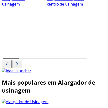
usinagem
centro de usinagem
Assistênc
especial
usinage
ferramen
Mais populares em Alargador de
usinagem