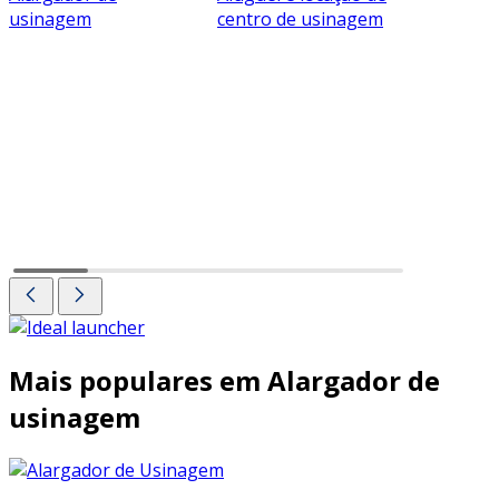
usinagem
centro de usinagem
Assistênc
especial
usinage
ferramen
Mais populares em Alargador de
usinagem