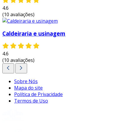
projetos industriais.
entre em contato e
4.6
solicite um orçamento personalizado!
(10 avaliações)
Caldeiraria e usinagem
4.6
(10 avaliações)
Sobre Nós
Mapa do site
Política de Privacidade
Termos de Uso