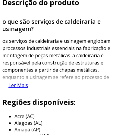
Descrição do produto
o que são serviços de caldeiraria e
usinagem?
os serviços de caldeiraria e usinagem englobam
processos industriais essenciais na fabricação e
montagem de peças metálicas. a caldeiraria é
responsável pela construção de estruturas e
componentes a partir de chapas metálicas,
enquanto a usinagem se refere ao processo de
remoção de material para dar forma a peças
Ler Mais
precisas. juntas, essas atividades são vitais em
diversos setores, como construção civil,
Regiões disponíveis:
petróleo e gás, transporte e manufatura.
Acre (AC)
a caldeiraria, especificamente, lida com a
Alagoas (AL)
fabricação de caldeiras, tanques de
Amapá (AP)
armazenamento, estrutura metálica e outros