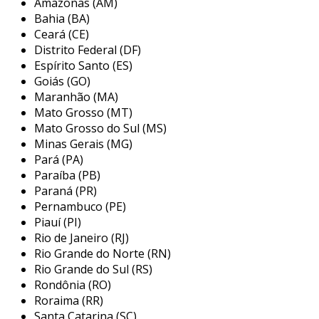
Amazonas (AM)
itens que requerem soldagem e montagem. por
Bahia (BA)
outro lado, a usinagem utiliza máquinas como
Ceará (CE)
tornos, frezadoras e brocadores, possibilitando
Distrito Federal (DF)
a produção de peças com alta precisão e
Espírito Santo (ES)
acabamentos sofisticados. dessa forma, essas
Goiás (GO)
Maranhão (MA)
atividades são fundamentais para garantir a
Mato Grosso (MT)
funcionalidade e a segurança de equipamentos
Mato Grosso do Sul (MS)
e estruturas metálicas.
Minas Gerais (MG)
principais aplicações de serviços de
Pará (PA)
caldeiraria e usinagem
Paraíba (PB)
Paraná (PR)
os serviços de caldeiraria e usinagem são
Pernambuco (PE)
Piauí (PI)
amplamente aplicados em diversas indústrias,
Rio de Janeiro (RJ)
servindo a uma variedade de propósitos. com
Rio Grande do Norte (RN)
base em suas características, aqui estão
Rio Grande do Sul (RS)
algumas das principais aplicações:
Rondônia (RO)
Roraima (RR)
indústria petroquímica:
utiliza
Santa Catarina (SC)
caldeiraria para a construção de tanques