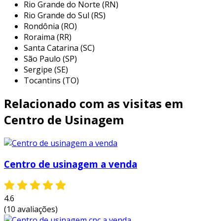
Rio Grande do Norte (RN)
precisão
: estas máquinas oferecem alta
Rio Grande do Sul (RS)
precisão, permitindo produções repetíveis
Rondônia (RO)
e confiáveis.
Roraima (RR)
Santa Catarina (SC)
automatização
: o controle automático
São Paulo (SP)
reduz a necessidade de intervenção
Sergipe (SE)
manual, economizando tempo e esforço.
Tocantins (TO)
versatilidade
: podem usinar diferentes
Relacionado com as visitas em
materiais, como metais, plásticos e
madeira.
Centro de Usinagem
multifuncionalidade
: capazes de realizar
diversos processos em uma única
configuração.
Centro de usinagem a venda
aplicações na indústria
as aplicações das máquinas centro de usinagem
4.6
cnc são vastas e diversificadas. elas são
(10 avaliações)
empregadas em setores como: