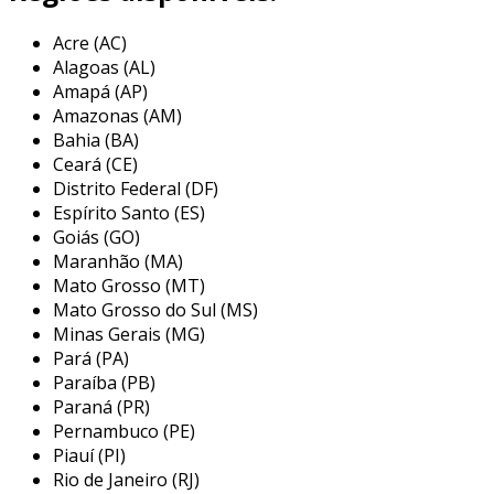
computador. ela combina várias funções, como
Acre (AC)
fresagem, perfuração e rosqueamento, em
Alagoas (AL)
uma única máquina. além disso, suas operações
Amapá (AP)
são realizadas de maneira precisa, o que
Amazonas (AM)
resulta em peças de alta qualidade.
Bahia (BA)
Ceará (CE)
as máquinas cnc utilizam um software
Distrito Federal (DF)
avançado para programar as operações. graças
Espírito Santo (ES)
à interface amigável, os operadores podem
Goiás (GO)
rapidamente inserir os desenhos necessários
Maranhão (MA)
para a produção. portanto, essa tecnologia
Mato Grosso (MT)
facilita o trabalho e reduz erros.
Mato Grosso do Sul (MS)
Minas Gerais (MG)
principais características das
Pará (PA)
máquinas cnc
Paraíba (PB)
Paraná (PR)
as máquinas centro de usinagem cnc têm
Pernambuco (PE)
diversas características que as tornam
Piauí (PI)
preferidas no mercado. entre elas, destacam-se:
Rio de Janeiro (RJ)