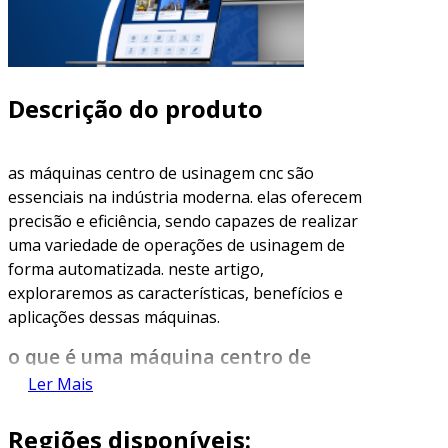
Descrição do produto
as máquinas centro de usinagem cnc são
essenciais na indústria moderna. elas oferecem
precisão e eficiência, sendo capazes de realizar
uma variedade de operações de usinagem de
forma automatizada. neste artigo,
exploraremos as características, benefícios e
aplicações dessas máquinas.
o que é uma máquina centro de
usinagem cnc?
Ler Mais
uma
máquina centro de usinagem cnc
é uma
Regiões disponíveis:
ferramenta de corte controlada por