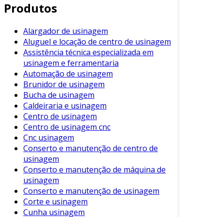
Produtos
destacam no mercado. Em primeiro lugar, a
eficiência de produção
é amplamente
Alargador de usinagem
aumentada. Ao reunir múltiplas operações em
Aluguel e locação de centro de usinagem
uma única máquina, os centros de usinagem
Assistência técnica especializada em
minimizam o tempo de setup e o manuseio das
usinagem e ferramentaria
peças, permitindo uma produção contínua e
Automação de usinagem
fluida. Além disso, a precisão da usinagem é
Brunidor de usinagem
extremamente elevada, o que se traduz em
Bucha de usinagem
menos desperdício de material e maior
Caldeiraria e usinagem
qualidade do produto final. Isso, por sua vez,
Centro de usinagem
Centro de usinagem cnc
pode posicionar sua empresa como uma líder
Cnc usinagem
em confiabilidade e qualidade frente à
Conserto e manutenção de centro de
concorrência.
usinagem
Conserto e manutenção de máquina de
Além dos benefícios mencionados, a
usinagem
flexibilidade
oferecida pelos centros de
Conserto e manutenção de usinagem
usinagem é imbatível. Eles são capazes de
Corte e usinagem
trabalhar com uma ampla variedade de
Cunha usinagem
materiais, desde metais até plásticos,